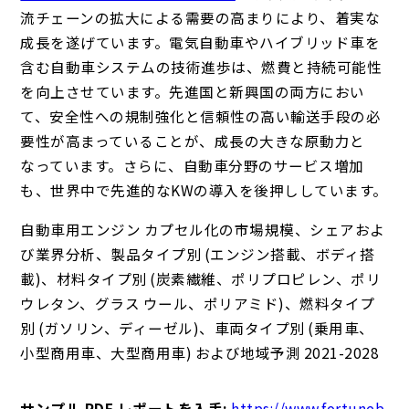
流チェーンの拡大による需要の高まりにより、着実な
成長を遂げています。電気自動車やハイブリッド車を
含む自動車システムの技術進歩は、燃費と持続可能性
を向上させています。先進国と新興国の両方におい
て、安全性への規制強化と信頼性の高い輸送手段の必
要性が高まっていることが、成長の大きな原動力と
なっています。さらに、自動車分野のサービス増加
も、世界中で先進的なKWの導入を後押ししています。
自動車用エンジン カプセル化の市場規模、シェアおよ
び業界分析、製品タイプ別 (エンジン搭載、ボディ搭
載)、材料タイプ別 (炭素繊維、ポリプロピレン、ポリ
ウレタン、グラス ウール、ポリアミド)、燃料タイプ
別 (ガソリン、ディーゼル)、車両タイプ別 (乗用車、
小型商用車、大型商用車) および地域予測 2021-2028
サンプル PDF レポートを入手:
https://www.fortuneb